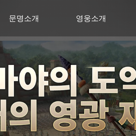
문명소개
영웅소개